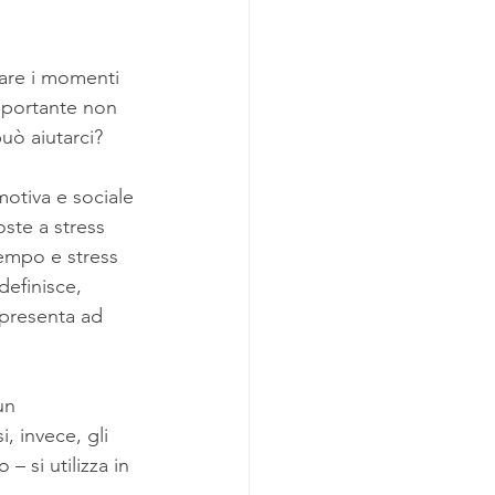
tare i momenti 
mportante non 
uò aiutarci?
motiva e sociale 
ste a stress 
tempo e stress 
definisce, 
 presenta ad 
un 
, invece, gli 
 si utilizza in 