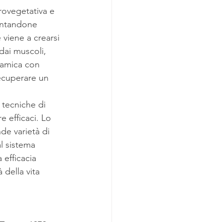
urovegetativa e 
entandone 
 viene a crearsi 
dai muscoli, 
lamica con 
recuperare un 
 tecniche di 
 efficaci. Lo 
de varietà di 
al sistema 
 efficacia 
 della vita 