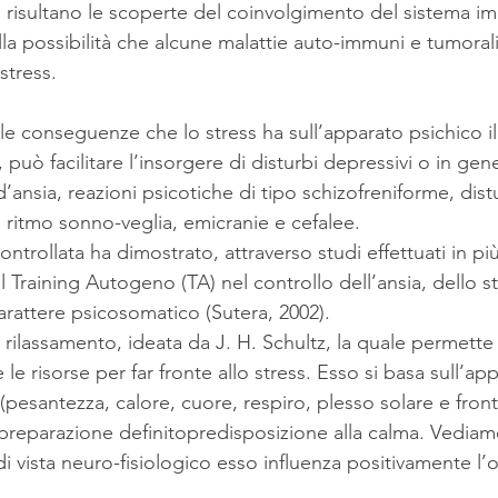
i risultano le scoperte del coinvolgimento del sistema im
lla possibilità che alcune malattie auto-immuni e tumoral
stress.
le conseguenze che lo stress ha sull’apparato psichico il
, può facilitare l’insorgere di disturbi depressivi o in ge
’ansia, reazioni psicotiche di tipo schizofreniforme, distu
l ritmo sonno-veglia, emicranie e cefalee.
ontrollata ha dimostrato, attraverso studi effettuati in più
l Training Autogeno (TA) nel controllo dell’ansia, dello st
arattere psicosomatico (Sutera, 2002).
i rilassamento, ideata da J. H. Schultz, la quale permette
 e le risorse per far fronte allo stress. Esso si basa sull’
 (pesantezza, calore, cuore, respiro, plesso solare e front
preparazione definitopredisposizione alla calma. Vediam
 vista neuro-fisiologico esso influenza positivamente l’