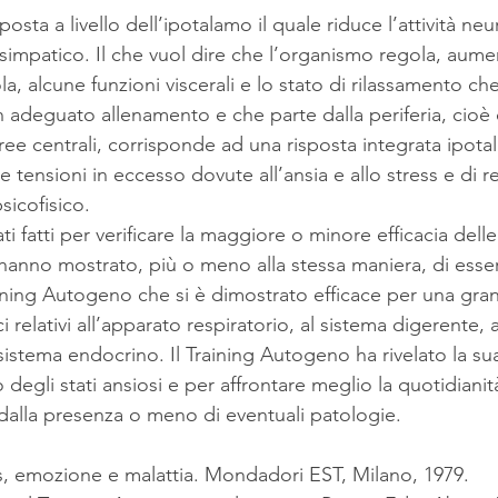
osta a livello dell’ipotalamo il quale riduce l’attività ne
simpatico. Il che vuol dire che l’organismo regola, aum
la, alcune funzioni viscerali e lo stato di rilassamento che
 adeguato allenamento e che parte dalla periferia, cioè 
ree centrali, corrisponde ad una risposta integrata ipota
 le tensioni in eccesso dovute all’ansia e allo stress e di 
sicofisico.
ti fatti per verificare la maggiore o minore efficacia delle
hanno mostrato, più o meno alla stessa maniera, di essere
aining Autogeno che si è dimostrato efficace per una gran
 relativi all’apparato respiratorio, al sistema digerente, 
sistema endocrino. Il Training Autogeno ha rivelato la sua
 degli stati ansiosi e per affrontare meglio la quotidianità
alla presenza o meno di eventuali patologie.
, emozione e malattia. Mondadori EST, Milano, 1979.