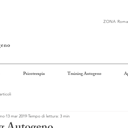
ZONA Roma E
geno
o
Psicoterapia
Training Autogeno
A
articoli
ano
13 mar 2019
Tempo di lettura: 3 min