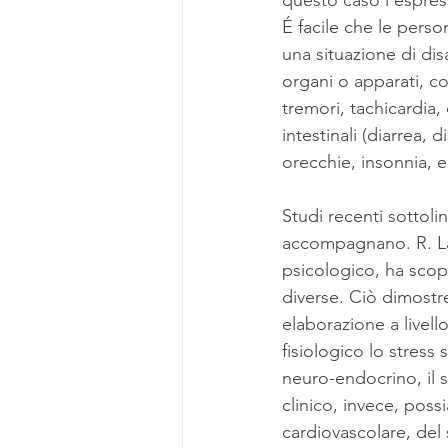
questo caso l’espres
É facile che le pers
una situazione di disa
organi o apparati, co
tremori, tachicardia,
intestinali (diarrea, d
orecchie, insonnia, ec
Studi recenti sottolin
accompagnano. R. Laz
psicologico, ha scope
diverse. Ciò dimostr
elaborazione a livello
fisiologico lo stress 
neuro-endocrino, il s
clinico, invece, pos
cardiovascolare, del 