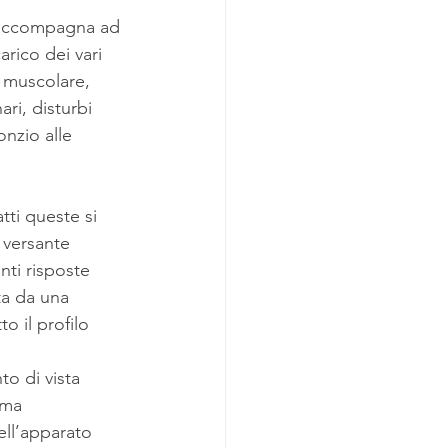
i accompagna ad 
arico dei vari 
à muscolare, 
ri, disturbi 
onzio alle 
tti queste si 
 versante 
nti risposte 
ta da una 
o il profilo 
o di vista 
ema 
ell’apparato 