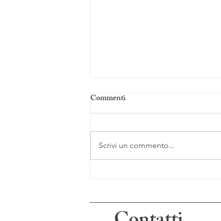
Commenti
Scrivi un commento...
Chiusura forzata e bambini/e,
quali difficoltà?