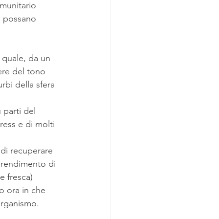
munitario 
i possano 
 quale, da un 
nere del tono 
rbi della sfera 
 parti del 
ress e di molti 
 di recuperare 
apprendimento di 
e fresca) 
o ora in che 
organismo.