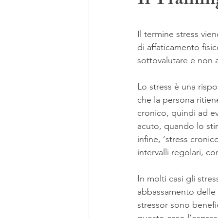
Il Traini
Il termine stress vi
di affaticamento fis
sottovalutare e non a
Lo stress è una rispo
che la persona ritie
cronico, quindi ad ev
acuto, quando lo stimo
infine, ‘stress croni
intervalli regolari, c
In molti casi gli str
abbassamento delle dif
stressor sono benefic