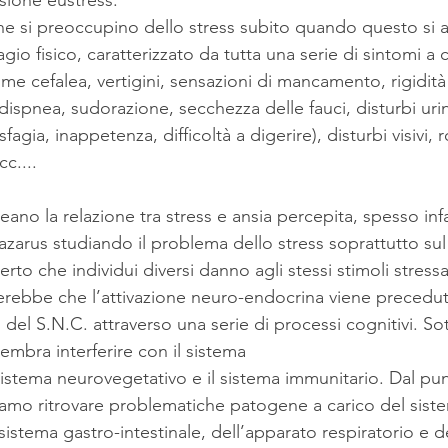
sione eustress.
one si preoccupino dello stress subito quando questo s
gio fisico, caratterizzato da tutta una serie di sintomi a c
me cefalea, vertigini, sensazioni di mancamento, rigidit
 dispnea, sudorazione, secchezza delle fauci, disturbi urina
isfagia, inappetenza, difficoltà a digerire), disturbi visivi, r
c.... 
eano la relazione tra stress e ansia percepita, spesso infa
arus studiando il problema dello stress soprattutto sul
rto che individui diversi danno agli stessi stimoli stressa
erebbe che l’attivazione neuro-endocrina viene precedu
 del S.N.C. attraverso una serie di processi cognitivi. Sott
sembra interferire con il sistema 
istema neurovegetativo e il sistema immunitario. Dal punt
siamo ritrovare problematiche patogene a carico del sist
sistema gastro-intestinale, dell’apparato respiratorio e d