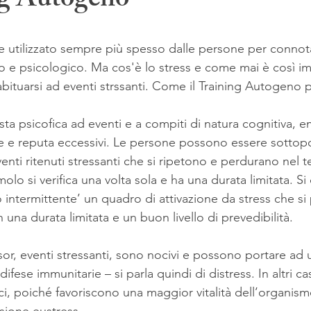
ng Autogeno
ene utilizzato sempre più spesso dalle persone per conno
ico e psicologico. Ma cos'è lo stress e come mai è così i
bituarsi ad eventi strssanti. Come il Training Autogeno p
sta psicofica ad eventi e a compiti di natura cognitiva, e
ne e reputa eccessivi. Le persone possono essere sottopo
enti ritenuti stressanti che si ripetono e perdurano nel 
lo si verifica una volta sola e ha una durata limitata. Si 
co intermittente’ un quadro di attivazione da stress che si
on una durata limitata e un buon livello di prevedibilità. 
essor, eventi stressanti, sono nocivi e possono portare ad 
ese immunitarie – si parla quindi di distress. In altri casi
i, poiché favoriscono una maggior vitalità dell’organismo –