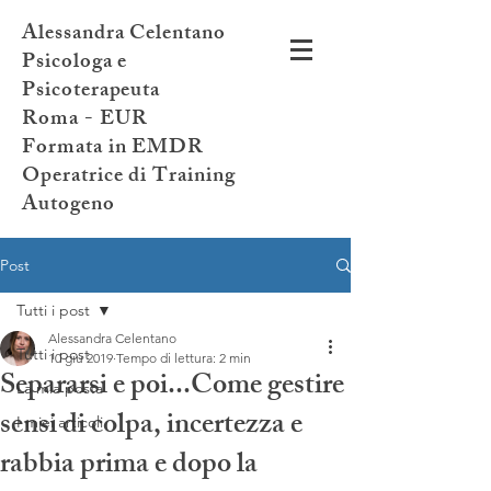
Alessandra Celentano
Psicologa e
Psicoterapeuta
Roma - EUR
Formata in EMDR
Operatrice di Training
Autogeno
Post
Tutti i post
Alessandra Celentano
Tutti i post
10 giu 2019
Tempo di lettura: 2 min
Separarsi e poi...Come gestire
La mia posta
sensi di colpa, incertezza e
I miei articoli
rabbia prima e dopo la